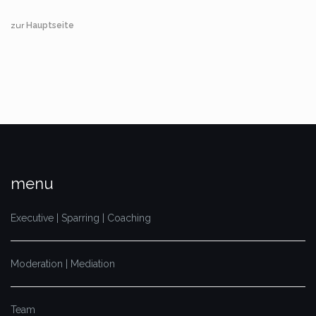
zur
Hauptseite
menu
Executive | Sparring | Coaching
Moderation | Mediation
Team