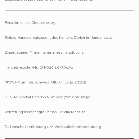
Einzelfirma seit Oktober 2003
Eintrag Handelsregisteramt des Kantons Zürich im Januar 2010
Eingetragener Firmenname: messina solutions
Handelsregister-Nr.: CH-020.1.057.958-4
MWST-Nummer, Schweiz: UID: CHE-115.317.239
GLN-Nr. (Global Location Number): 7601001817890
Vertretungsberechtigte Person: Sandra Messina
Datenschutzerklärung
und
Vertra
ulichkeitserklärung